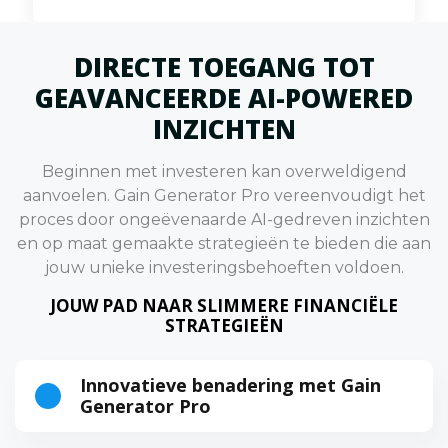
DIRECTE TOEGANG TOT
GEAVANCEERDE AI-POWERED
INZICHTEN
Beginnen met investeren kan overweldigend
aanvoelen. Gain Generator Pro vereenvoudigt het
proces door ongeëvenaarde AI-gedreven inzichten
en op maat gemaakte strategieën te bieden die aan
jouw unieke investeringsbehoeften voldoen.
JOUW PAD NAAR SLIMMERE FINANCIËLE
STRATEGIEËN
Innovatieve benadering met Gain
Generator Pro