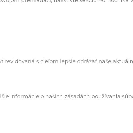
svojom prehliadači, navštívte sekciu Pomocníka vá
ť revidovaná s cieľom lepšie odrážať naše aktuálne
šie informácie o našich zásadách používania súbo