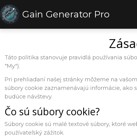
Gain Generator Pro
Zása
Táto politika stanovuje pravidlá používania súb
"My").
Pri prehliadaní našej stránky môžeme na vašom z
súbory cookie zaznamenávajú informácie, ako s
budúce návštevy.
Čo sú súbory cookie?
Súbory cookie sú malé textové súbory, ktoré web
používateľský zážitok.