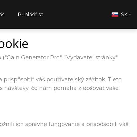
ás
Prihlásiť sa
SK
ookie
("Gain Generator Pro", "Vydavateľ stránky",
prispôsobiť váš používateľský zážitok. Tieto
as návštevy, čo nám pomáha zlepšovať vaše
nili ich správne fungovanie a prispôsobili váš